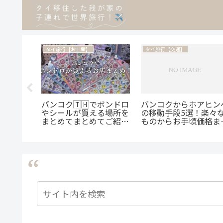
街歩き】
タイ旅行【お土産】
タイ旅行【交通】
ブミー】
バンコク🇹🇭でボンドロ
バンコクからホアヒン
も使え
やシールが買える場所を
の移動手段5選！楽々
べる電動
まとめてまとめてご紹
ものからお手頃価格ま
vmiを
介！【ほんものもニセモ
多様な手段を解説しま
得なクー
ノも工場直売モノもも】
♪
！】