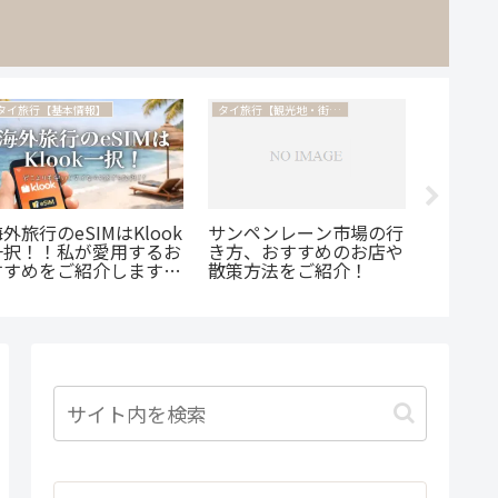
タイ旅行【基本情報】
タイ旅行【観光地・街歩き】
タイ旅行【
アジア
（Asia
でも使
ンをピ
紹介♪
外旅行のeSIMはKlook
サンペンレーン市場の行
一択！！私が愛用するお
き方、おすすめのお店や
すすめをご紹介します
散策方法をご紹介！
♡【タイなら5GBで500
📲✌️】