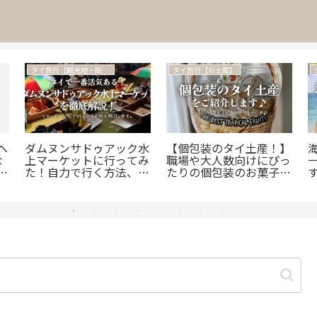
タイ旅行【観光地・街歩き】
タイ旅行【お土産】
へ
ダムヌンサドゥアック水
【個包装のタイ土産！】
海
な
上マーケットに行ってみ
職場や大人数向けにぴっ
で
た！自力で行く方法、ツ
たりの個包装のお菓子を
す
アーで行く方法、ぼった
ご紹介します♪
くり対策もご紹介♪
円