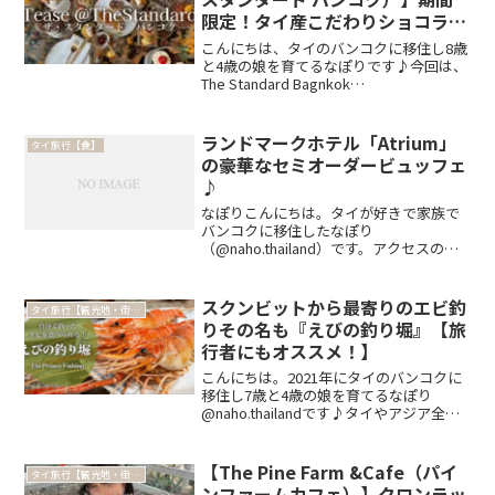
限定！タイ産こだわりショコラテ
ィエPridi Cacaoとのコラボアフ
こんにちは、タイのバンコクに移住し8歳
タヌーンティー
と4歳の娘を育てるなぽりです♪今回は、
The Standard Bagnkok
Mahanakhon（ザ・スタンダード・バンコ
ク・マハナコン）のアフタヌーンティー
への訪問記です。The Standard...
ランドマークホテル「Atrium」
タイ旅行【食】
の豪華なセミオーダービュッフェ
♪
なぽりこんにちは。タイが好きで家族で
バンコクに移住したなぽり
（@naho.thailand）です。アクセスの良
さと料理の豪華さで人気な、ランドマー
クホテル内にある「Atrium」のビュッフ
ェ。タイ料理はもちろん、シーフード、
スクンビットから最寄りのエビ釣
タイ旅行【観光地・街歩き】
西洋料理、中華、...
りその名も『えびの釣り堀』【旅
行者にもオススメ！】
こんにちは。2021年にタイのバンコクに
移住し7歳と4歳の娘を育てるなぽり
@naho.thailandです♪タイやアジア全域
の隠れたエンタメであるエビ釣りはご存
知ですか？自分が釣った海老をその場で
炭焼きにしてくれて食べられる、そんな
【The Pine Farm &Cafe（パイ
タイ旅行【観光地・街歩き】
レストラ...
ンファームカフェ）】クロンラッ