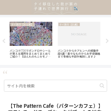
タイ旅行【観光地・街歩き】
タイ旅行【お土産】
タ
手
ダムヌンサドゥアック水上マーケ
【個包装のタイ土産！】職場や大
海外
価格
ットに行ってみた！自力で行く方
人数向けにぴったりの個包装のお
私
法、ツアーで行く方法、ぼったく
菓子をご紹介します♪
ます
り対策もご紹介♪
✌️】
【The Pattern Cafe（パターンカフェ）】