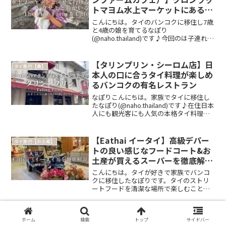
トマヨム水上マーケットにあるウ
サギ&鳥カフェ
こんにちは。タイのバンコクに移住し7歳
と4歳の娘を育てるなぽり
(@naho.thailand)です♪今回のは子連れバ
ンコク郊外お出かけシリーズ。タリンチ
ャン区にあるクローンラットマヨム水上
マーケットのすぐ隣にあるカフェThe
【タリンプリン・シーロム店】日
タイ旅行【食】
Pine Fa...
本人の口に合うタイ料理が楽しめ
るバンコクの有名レストラン
なぽりこんにちは。家族でタイに移住し
たなぽり(@naho.thailand)です♪在住日本
人にも観光客にも人気の本格タイ料理レ
ストラン、タリンプリン
（Talingpling）。伝統的なタイ料理がお
手頃な価格で楽しめると、かなり有名な
【Eathai イータイ】高級デパー
タイ旅行【お土産】
お店です...
トの良い感じなフードコート&お
土産が買えるスーパーを徹底解
説！
こんにちは。タイが好きで家族でバンコ
クに移住したなぽりです。タイのストリ
ートフードを清潔な場所で楽しむことが
できるデパートのフードコート。タイの
ガイドブックにも必ずフードコートが紹
介されていますよね。タイではどの建物
にもフードコートが入って...
ホーム
検索
トップ
サイドバー