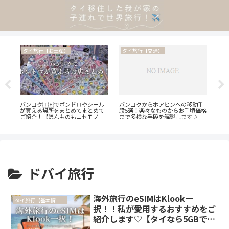
タイ旅行【お土産】
タイ旅行【交通】
ク観
バンコク🇹🇭でボンドロやシール
バンコクからホアヒンへの移動手
ダ
電
が買える場所をまとめてまとめて
段5選！楽々なものからお手頃価格
ッ
解
ご紹介！【ほんものもニセモノも
まで多様な手段を解説します♪
法
工場直売モノもも】
り
ドバイ旅行
海外旅行のeSIMはKlook一
タイ旅行【基本情報】
択！！私が愛用するおすすめをご
紹介します♡【タイなら5GBで
500円📲✌️】