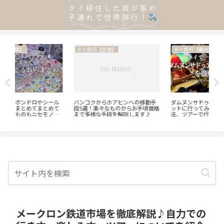
タイ旅行【観光地・街歩き】
タイ旅行【お土産】
タ
手
ダムヌンサドゥアック水上マーケ
【個包装のタイ土産！】職場や大
海外
価格
ットに行ってみた！自力で行く方
人数向けにぴったりの個包装のお
私
法、ツアーで行く方法、ぼったく
菓子をご紹介します♪
ます
り対策もご紹介♪
✌️】
メークロン鉄道市場を徹底解説♪自力での