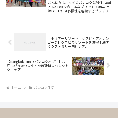
に参加しました
こんにちは。タイのバンコクに移住し8歳
と4歳の娘を育てるなぽりです♪毎年6月
はLGBTQ+や多様性を啓蒙するプライドマ
ンスと呼ばれる月間であることをご存知
でしょうか。タイは元祖LGBTQの国なの
で、6月はバンコクの繁華街はレインボー
に染まり...
【ホリデーリゾート・クラビ・アオナン
ビーチ】クラビのリゾートを満喫！海す
ぐのファミリー向けホテル
【Bangkok Hub（バンコクハブ）】お土
産にぴったりのタイっぽ雑貨のセレクト
ショップ
ホーム
バンコク生活