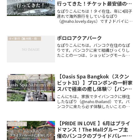
行ってきた！チケット最安値のサ
イトもご紹介！
なぽりこんにちは！タイ在住、年に4回子
連れで海外旅行をしているなぽり
（@naho.lovely.days）です♪ドバイに
2022年にオープンした世界中から注目を
集める次世代型の博物館未来博物館
（Museum of the Future）に行...
ポロロアクアパーク
タイ旅行【観光地・街歩き】
なぽりこんにちは。バンコク在住のなぽ
りです。バンコクに来て結構びっくりし
たことの一つは、ショッピングモールの
屋上に大きなウォーターパークがあるこ
と！天井の耐久性大丈夫？と言う気持ち
と、さすが南国！と言う気持ちでテンシ
ョンがあがったのを覚えて...
【Oasis Spa Bangkok（スクン
バンコク生活
ビット31）】プロンポンの一軒家
スパで極楽の癒し体験♡【バンコ
クスパ】
こんにちは。家族でタイバンコクに移住
したなぽり（@naho.thailand）です。バ
ンコクに来たら必ず体験したいことの一
つが、癒しのスパ体験ではないでしょう
か♡数えきれないほどのスパ・マッサー
ジ店がある中でも在住者にも定評がある
【PRIDE IN LOVE 】6月はプライ
バンコク生活
スパがいく...
ドマンス！The Mallグループ主
催のバンコクのプライドパレード