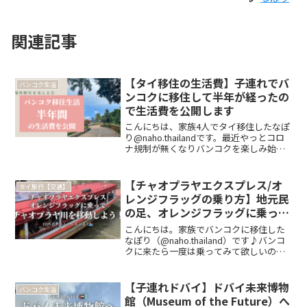
関連記事
【タイ移住の生活費】子連れでバ
バンコク生活
ンコクに移住して半年が経ったの
で生活費を公開します
こんにちは、家族4人でタイ移住したなぽ
り@naho.thailandです。最近やっとコロ
ナ規制が無くなりバンコクを楽しみ始め
ました♪この記事は半年目に書いたバン
コク移住の生活費についてです。さらに
半年たった後の、タイ移住、丸1年間の生
【チャオプラヤエクスプレス/オ
タイ旅行【交通】
活費に...
レンジフラッグの乗り方】地元民
の足、オレンジフラッグに乗って
チャオプラヤ川を移動しよう！
こんにちは。家族でバンコクに移住した
なぽり（@naho.thailand）です♪バンコ
クに来たら一度は乗ってみて欲しいの
が、チャオプラヤー川を走る公共ボート
チャオプラヤーエクスプレス！アクティ
ビティとしても楽しい、タイらしい移動
【子連れドバイ】ドバイ未来博物
バンコク生活
手段です。チ...
館（Museum of the Future）へ