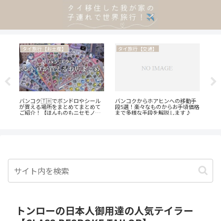
タイ旅行【観光地・街歩き】
タイ旅行【お土産】
タ
手
ダムヌンサドゥアック水上マーケ
【個包装のタイ土産！】職場や大
海外
価格
ットに行ってみた！自力で行く方
人数向けにぴったりの個包装のお
私
法、ツアーで行く方法、ぼったく
菓子をご紹介します♪
ます
り対策もご紹介♪
✌️】
トンローの日本人御用達の人気テイラー